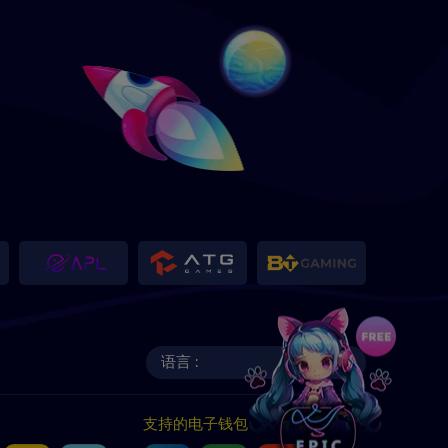
语言 :
支持的电子钱包