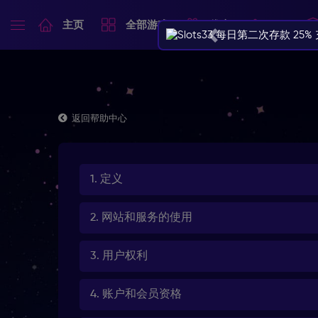
主页
全部游戏
优惠
VIP
Previous
返回帮助中心
1. 定义
2. 网站和服务的使用
3. 用户权利
4. 账户和会员资格