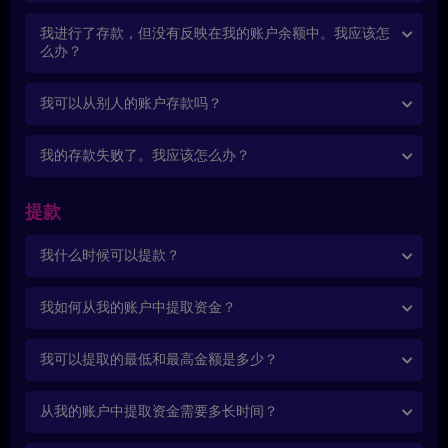
我进行了存款，但没有反映在我的账户余额中。我应该怎
么办？
我可以从别人的账户存款吗？
我的存款失败了。我应该怎么办？
提款
我什么时候可以提款？
我如何从我的账户中提取资金？
我可以提取的最低和最高金额是多少？
从我的账户中提取资金需要多长时间？