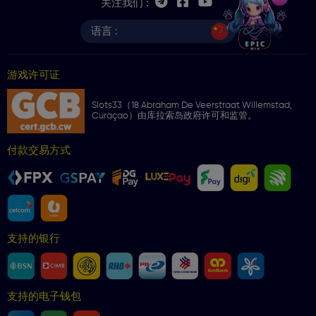
关注我们 :
语言 :
游戏许可证
Slots33（18 Abraham De Veerstraat Willemstad,
Curaçao）由库拉索岛政府许可和监管。
付款交易方式
支持的银行
支持的电子钱包